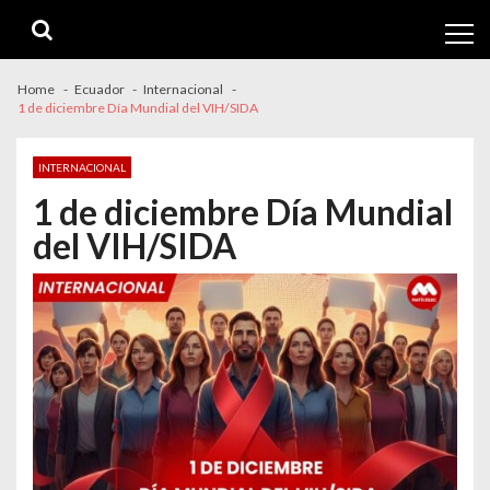
Skip
Skip
to
to
navigation
content
Home
Ecuador
Internacional
1 de diciembre Día Mundial del VIH/SIDA
INTERNACIONAL
1 de diciembre Día Mundial
del VIH/SIDA