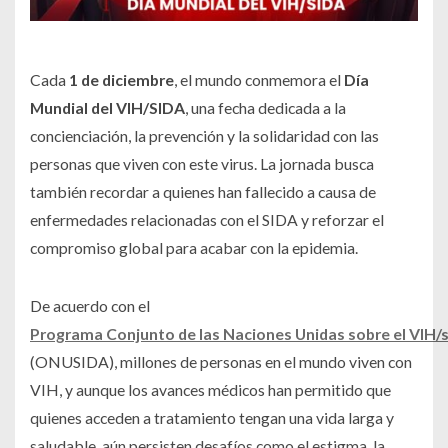
Cada
1 de diciembre
, el mundo conmemora el
Día
Mundial del VIH/SIDA
, una fecha dedicada a la
concienciación, la prevención y la solidaridad con las
personas que viven con este virus. La jornada busca
también recordar a quienes han fallecido a causa de
enfermedades relacionadas con el SIDA y reforzar el
compromiso global para acabar con la epidemia.
De acuerdo con el
Programa
Conjunto
de
las
Naciones
Unidas
sobre
el
VIH/s
(
ONUSIDA)
, millones de personas en el mundo viven con
VIH, y aunque los avances médicos han permitido que
quienes acceden a tratamiento tengan una vida larga y
saludable, aún persisten desafíos como el estigma, la