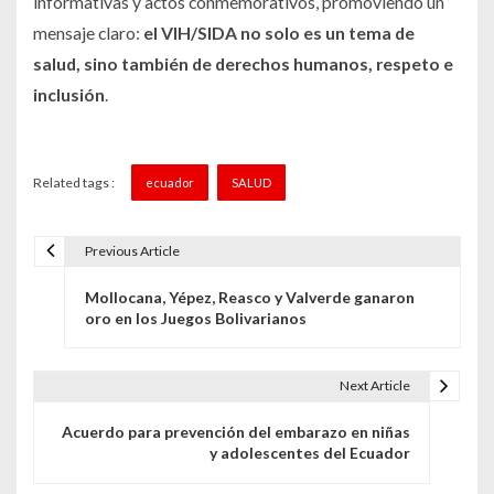
informativas y actos conmemorativos, promoviendo un
mensaje claro:
el VIH/SIDA no solo es un tema de
salud, sino también de derechos humanos, respeto e
inclusión
.
Related tags :
ecuador
SALUD
Previous Article
N
Mollocana, Yépez, Reasco y Valverde ganaron
a
oro en los Juegos Bolivarianos
v
e
Next Article
g
Acuerdo para prevención del embarazo en niñas
y adolescentes del Ecuador
a