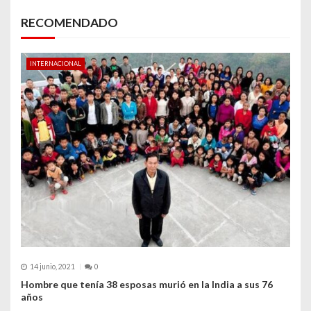
c
RECOMENDADO
i
ó
INTERNACIONAL
n
d
e
e
n
t
r
a
14 junio, 2021
0
d
Hombre que tenía 38 esposas murió en la India a sus 76
años
a