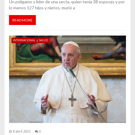
Un polígamo y líder de una secta, quien tenía 38 esposas y por
lo menos 127 hijos y nietos, murió a
s
READ MORE
INTERNACIONAL
SALUD
8 abril, 2021
0