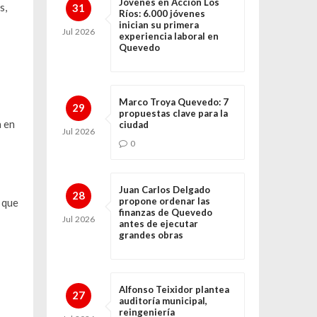
Jóvenes en Acción Los
s,
31
Ríos: 6.000 jóvenes
inician su primera
Jul
2026
experiencia laboral en
Quevedo
Marco Troya Quevedo: 7
29
propuestas clave para la
a en
ciudad
Jul
2026
0
Juan Carlos Delgado
28
propone ordenar las
 que
finanzas de Quevedo
Jul
2026
antes de ejecutar
grandes obras
Alfonso Teixidor plantea
27
auditoría municipal,
reingeniería