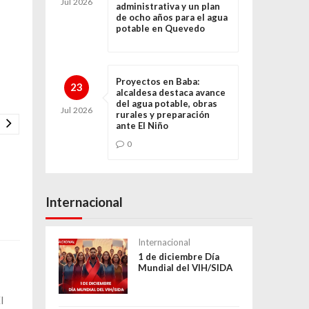
Jul
2026
administrativa y un plan
de ocho años para el agua
potable en Quevedo
Proyectos en Baba:
23
alcaldesa destaca avance
del agua potable, obras
Jul
2026
rurales y preparación
ante El Niño
0
Internacional
Internacional
1 de diciembre Día
Mundial del VIH/SIDA
l