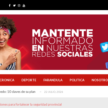
rinarias y plantea medidas para mejorar la li...
21 JULIO, 2026
de Solca, agua potable para San Camilo y una ...
13 JULIO, 2026
claves del importante proyecto que busca regul...
6 JUNIO, 2026
venes inician su primera experiencia laboral...
31 JULIO, 2026
 clave para la ciudad
29 JULIO, 2026
r las finanzas de Quevedo antes de ejecutar gr...
28 JULIO, 2026
nicipal, reingeniería administrativa y un p...
27 JULIO, 2026
a avance del agua potable, obras rurales y pr...
23 JULIO, 2026
s, cultura y actividades por sus 34 años
23 JULIO, 2026
CRONICA
DEPORTE
FARANDULA
POLITICA
NOSOTRO
do: 10 claves de su plan
22 JULIO, 2026
rinarias y plantea medidas para mejorar la li...
21 JULIO, 2026
de Solca, agua potable para San Camilo y una ...
13 JULIO, 2026
ones para fortalecer la seguridad provincial
claves del importante proyecto que busca regul...
6 JUNIO, 2026