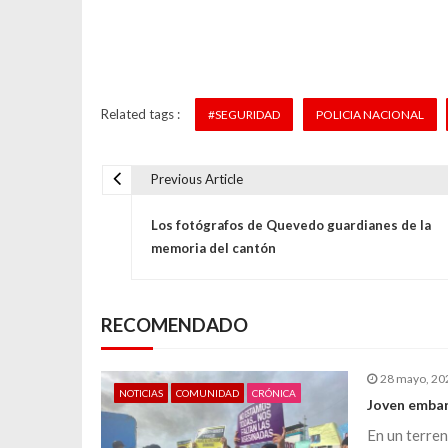
Related tags :
#SEGURIDAD
POLICIA NACIONAL
Previous Article
N
Los fotógrafos de Quevedo guardianes de la
a
memoria del cantón
v
RECOMENDADO
e
28 mayo, 20
g
NOTICIAS
COMUNIDAD
CRÓNICA
Joven embar
En un terren