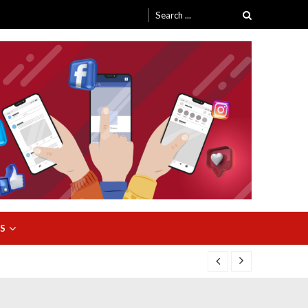
Search
for:
S