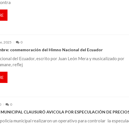
contra
RE
e, 2025
0
mbre: conmemoración del Himno Nacional del Ecuador
ional del Ecuador, escrito por Juan León Mera y musicalizado por
mane, reflej
RE
0
0
 MUNICIPAL CLAUSURÓ AVICOLA POR ESPECULACIÓN DE PRECIO
policía municipal realizaron un operativo para controlar la especula