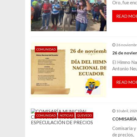
a
Oro, fue en
c
READ MO
i
ó
26 noviembr
COMUNIDAD
26 de novie
n
El Himno Nac
Antonio Neu
d
READ MO
e
e
10 abril, 202
COMUNIDAD
NOTICIAS
QUEVEDO
COMISARÍA
n
Comisaria y 
de precios,