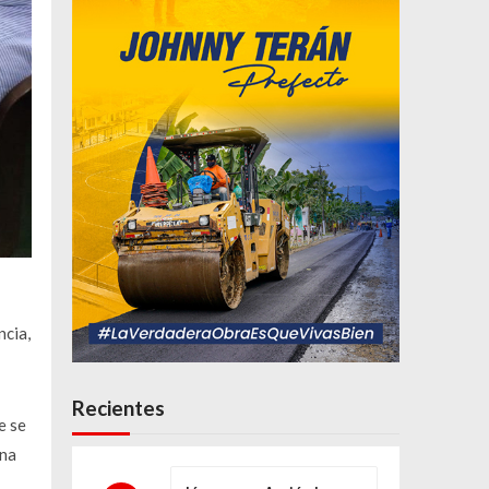
ncia,
Recientes
e se
ona