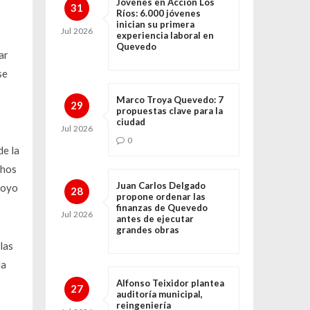
Jóvenes en Acción Los
31
Ríos: 6.000 jóvenes
inician su primera
Jul
2026
experiencia laboral en
Quevedo
ar
se
Marco Troya Quevedo: 7
29
propuestas clave para la
ciudad
Jul
2026
0
de la
chos
Juan Carlos Delgado
poyo
28
propone ordenar las
finanzas de Quevedo
Jul
2026
antes de ejecutar
grandes obras
las
la
Alfonso Teixidor plantea
27
auditoría municipal,
reingeniería