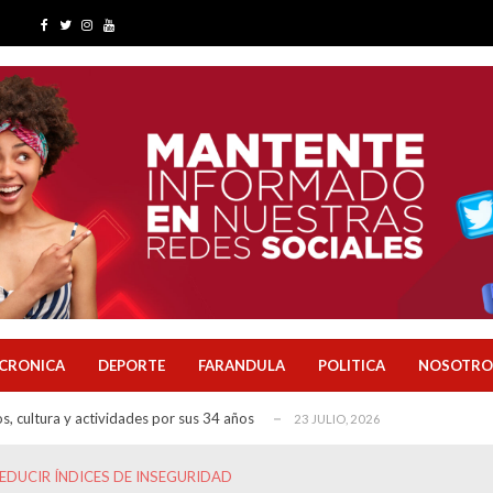
rinarias y plantea medidas para mejorar la li...
21 JULIO, 2026
de Solca, agua potable para San Camilo y una ...
13 JULIO, 2026
claves del importante proyecto que busca regul...
6 JUNIO, 2026
venes inician su primera experiencia laboral...
31 JULIO, 2026
 clave para la ciudad
29 JULIO, 2026
r las finanzas de Quevedo antes de ejecutar gr...
28 JULIO, 2026
nicipal, reingeniería administrativa y un p...
27 JULIO, 2026
a avance del agua potable, obras rurales y pr...
23 JULIO, 2026
CRONICA
DEPORTE
FARANDULA
POLITICA
NOSOTRO
s, cultura y actividades por sus 34 años
23 JULIO, 2026
do: 10 claves de su plan
22 JULIO, 2026
rinarias y plantea medidas para mejorar la li...
21 JULIO, 2026
EDUCIR ÍNDICES DE INSEGURIDAD
de Solca, agua potable para San Camilo y una ...
13 JULIO, 2026