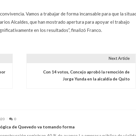
 convivencia. Vamos a trabajar de forma incansable para que la situa
arios Alcaldes, que han mostrado apertura para apoyar el trabajo
ignificativamente en los resultados”, finalizó Franco.
Next Article
por
Con 14 votos, Concejo aprobó la remoción de
Jorge Yunda en la alcaldía de Quito
020
0
lógica de Quevedo va tomando forma
construcción registran 40 % de avance La empresa pública de vialid