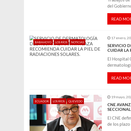
a
del Gobiern
c
READ MO
i
17 enero, 2
BABAHOYO
LOS RÍOS
NOTICIAS
SERVICIO 
ó
CUIDAR LA 
El Hospital 
n
dermatologí
d
READ MO
e
19 mayo, 20
ECUADOR
LOS RÍOS
QUEVEDO
CNE AVANZA
e
SECCIONAL
El CNE defin
n
de los plazo