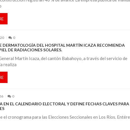
o
RE
020
0
DE DERMATOLOGÍA DEL HOSPITAL MARTÍN ICAZA RECOMIENDA
PIEL DE RADIACIONES SOLARES.
General Martín Icaza, del cantón Babahoyo, a través del servicio de
a realiza
RE
26
0
 EN EL CALENDARIO ELECTORAL Y DEFINE FECHAS CLAVES PARA
ES
e el cronograma para las Elecciones Seccionales en Los Ríos. Entér