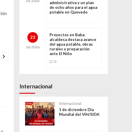
Jul
2026
administrativa y un plan
de ocho años para el agua
potable en Quevedo
ción
Proyectos en Baba:
23
alcaldesa destaca avance
del agua potable, obras
Jul
2026
rurales y preparación
ante El Niño
0
Internacional
Internacional
1 de diciembre Día
Mundial del VIH/SIDA
ad