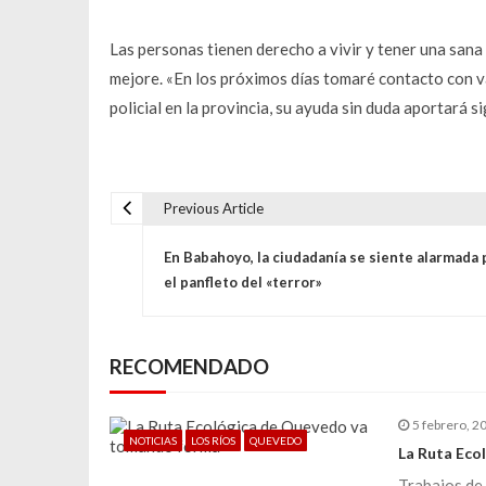
Las personas tienen derecho a vivir y tener una sana
mejore. «En los próximos días tomaré contacto con v
policial en la provincia, su ayuda sin duda aportará s
Previous Article
N
En Babahoyo, la ciudadanía se siente alarmada 
a
el panfleto del «terror»
v
RECOMENDADO
e
5 febrero, 2
g
NOTICIAS
LOS RÍOS
QUEVEDO
La Ruta Eco
Trabajos de 