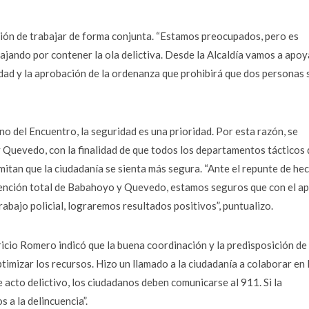
ción de trabajar de forma conjunta. “Estamos preocupados, pero es
ajando por contener la ola delictiva. Desde la Alcaldía vamos a apoy
idad y la aprobación de la ordenanza que prohibirá que dos personas 
o del Encuentro, la seguridad es una prioridad. Por esta razón, se
 Quevedo, con la finalidad de que todos los departamentos tácticos 
mitan que la ciudadanía se sienta más segura. “Ante el repunte de he
rvención total de Babahoyo y Quevedo, estamos seguros que con el a
abajo policial, lograremos resultados positivos”, puntualizo.
tricio Romero indicó que la buena coordinación y la predisposición de 
imizar los recursos. Hizo un llamado a la ciudadanía a colaborar en 
e acto delictivo, los ciudadanos deben comunicarse al 911. Si la
 a la delincuencia”.