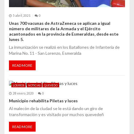
r
a
5 abril, 2021
0
d
Unas 700 vacunas de AstraZeneca se aplican a igual
número de militares de la Armada y el Ejército
a
acantonados en la provincia de Esmeraldas, desde este
lunes 5.
s
La inmunización se realizó en los Batallones de Infantería de
Marina No. 11 - San Lorenzo, Esmeralda
READ MORE
LOS RÍOS
NOTICIAS
QUEVEDO
28 enero, 2020
0
Municipio rehabilita Piletas y luces
Al malecón de la ciudad se le está dando un giro de
transformación y es visitado por muchos quevedeñ
READ MORE