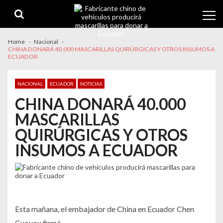
Skip
Skip
to
to
navigation
content
Home
Nacional
CHINA DONARÁ 40.000 MASCARILLAS QUIRÚRGICAS Y OTROS INSUMOS A
ECUADOR
NACIONAL
ECUADOR
NOTICIAS
CHINA DONARÁ 40.000
MASCARILLAS
QUIRÚRGICAS Y OTROS
INSUMOS A ECUADOR
Esta mañana, el embajador de China en Ecuador Chen
Guoyou firmó