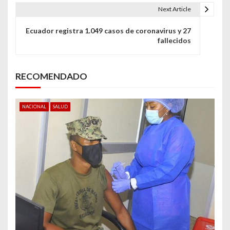
e
Next Article
g
Ecuador registra 1.049 casos de coronavirus y 27
fallecidos
a
c
RECOMENDADO
i
ó
NACIONAL
SALUD
n
d
e
e
n
t