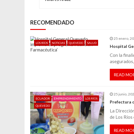
v
e
RECOMENDADO
g
25 enero, 2
LOS RÍOS
NOTICIAS
QUEVEDO
SALUD
a
Hospital Ge
Con la final
c
asegurados,
i
READ MO
ó
25 junio, 20
ECUADOR
EMPRENDIMIENTO
LOS RÍOS
Prefectura 
n
QUEVEDO
La Direcció
de Los Ríos 
d
READ MO