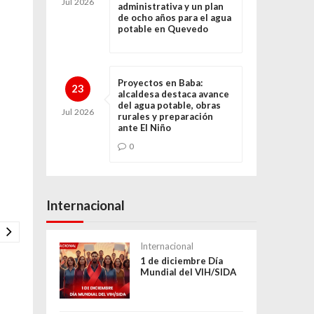
Jul
2026
administrativa y un plan
de ocho años para el agua
potable en Quevedo
Proyectos en Baba:
23
alcaldesa destaca avance
del agua potable, obras
Jul
2026
rurales y preparación
ante El Niño
0
Internacional
Internacional
1 de diciembre Día
Mundial del VIH/SIDA