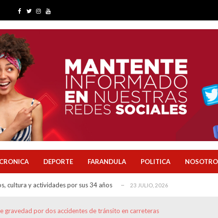
rinarias y plantea medidas para mejorar la li...
21 JULIO, 2026
de Solca, agua potable para San Camilo y una ...
13 JULIO, 2026
claves del importante proyecto que busca regul...
6 JUNIO, 2026
venes inician su primera experiencia laboral...
31 JULIO, 2026
 clave para la ciudad
29 JULIO, 2026
r las finanzas de Quevedo antes de ejecutar gr...
28 JULIO, 2026
nicipal, reingeniería administrativa y un p...
27 JULIO, 2026
a avance del agua potable, obras rurales y pr...
23 JULIO, 2026
CRONICA
DEPORTE
FARANDULA
POLITICA
NOSOTRO
s, cultura y actividades por sus 34 años
23 JULIO, 2026
do: 10 claves de su plan
22 JULIO, 2026
rinarias y plantea medidas para mejorar la li...
21 JULIO, 2026
de gravedad por dos accidentes de tránsito en carreteras
de Solca, agua potable para San Camilo y una ...
13 JULIO, 2026