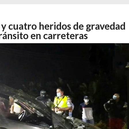
claves del importante proyecto que busca regul...
6 JUNIO, 2026
venes inician su primera experiencia laboral...
31 JULIO, 2026
s y cuatro heridos de gravedad
 clave para la ciudad
29 JULIO, 2026
ránsito en carreteras
r las finanzas de Quevedo antes de ejecutar gr...
28 JULIO, 2026