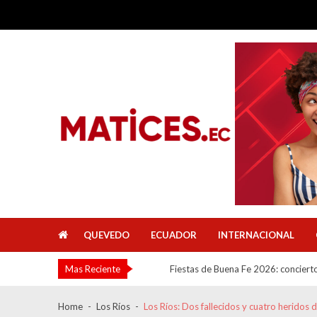
Skip
Skip
to
to
navigation
content
Jimmy Aguirre impulsa campañas vete
Karina Miranda propone un hospital 
Ordenanza Ruta del Río Quevedo: 5 
Jóvenes en Acción Los Ríos: 6.000 jó
Matices Prensa Digital
Marco Troya Quevedo: 7 propuestas
Juan Carlos Delgado propone ordena
Alfonso Teixidor plantea auditoría mu
Proyectos en Baba: alcaldesa destac
QUEVEDO
ECUADOR
INTERNACIONAL
Fiestas de Buena Fe 2026: concierto
Mas Reciente
Propuestas de Galo Lara para Queve
Jimmy Aguirre impulsa campañas vete
Home
Los Ríos
Los Ríos: Dos fallecidos y cuatro heridos 
Karina Miranda propone un hospital 