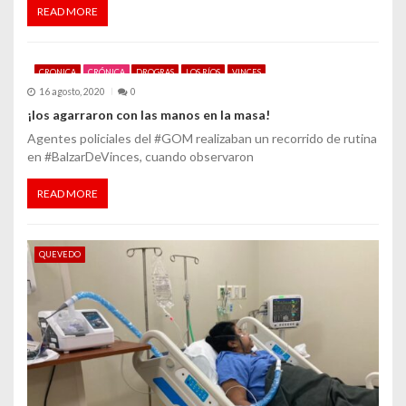
n
READ MORE
t
r
CRONICA
CRÓNICA
DROGRAS
LOS RÍOS
VINCES
16 agosto, 2020
0
a
¡los agarraron con las manos en la masa!
d
Agentes policiales del #GOM realizaban un recorrido de rutina
en #BalzarDeVinces, cuando observaron
a
READ MORE
s
QUEVEDO