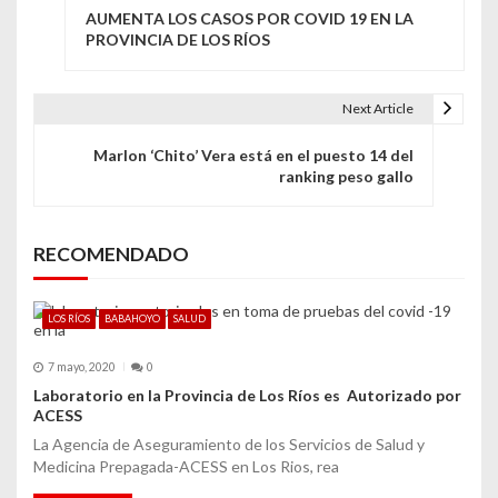
AUMENTA LOS CASOS POR COVID 19 EN LA
a
PROVINCIA DE LOS RÍOS
v
e
Next Article
g
Marlon ‘Chito’ Vera está en el puesto 14 del
ranking peso gallo
a
c
RECOMENDADO
i
ó
LOS RÍOS
BABAHOYO
SALUD
n
7 mayo, 2020
0
d
Laboratorio en la Provincia de Los Ríos es Autorizado por
ACESS
e
La Agencia de Aseguramiento de los Servicios de Salud y
e
Medicina Prepagada-ACESS en Los Rios, rea