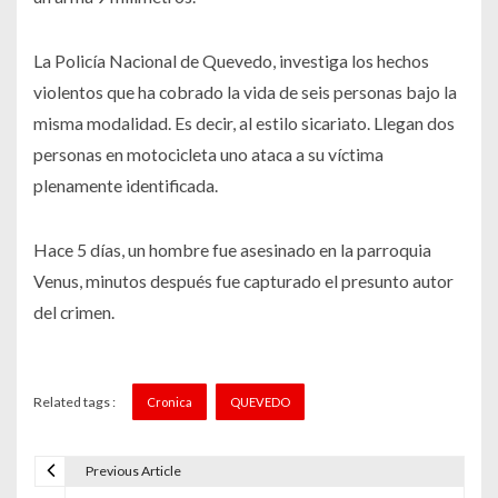
La Policía Nacional de Quevedo, investiga los hechos
violentos que ha cobrado la vida de seis personas bajo la
misma modalidad. Es decir, al estilo sicariato. Llegan dos
personas en motocicleta uno ataca a su víctima
plenamente identificada.
Hace 5 días, un hombre fue asesinado en la parroquia
Venus, minutos después fue capturado el presunto autor
del crimen.
Related tags :
Cronica
QUEVEDO
Previous Article
N