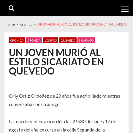
Skip
Skip
to
to
navigation
content
Home
cronica
UN JOVEN MURIÓ AL ESTILO SICARIATO EN QUEVEDO
CRONICA
CRÓNICA
LOS RÍOS
QUEVEDO
SICARIATO
UN JOVEN MURIÓ AL
ESTILO SICARIATO EN
QUEVEDO
Orly Ortiz Ordoñez de 29 años fue acribillado mientras
conversaba con un amigo
La muerte violenta ocurrió a las 21h30 del lunes 17 de
agosto del año en curso en la calle Segunda de la