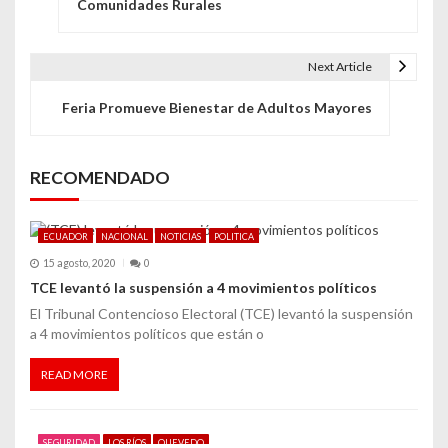
Comunidades Rurales
v
e
Next Article
g
Feria Promueve Bienestar de Adultos Mayores
a
c
RECOMENDADO
i
ECUADOR
NACIONAL
NOTICIAS
POLITICA
ó
15 agosto, 2020
0
n
TCE levantó la suspensión a 4 movimientos políticos
El Tribunal Contencioso Electoral (TCE) levantó la suspensión
d
a 4 movimientos políticos que están o
e
READ MORE
e
n
SEGURIDAD
LOS RÍOS
QUEVEDO