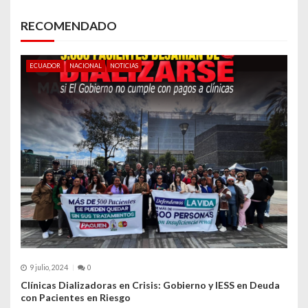
c
RECOMENDADO
i
ó
ECUADOR
NACIONAL
NOTICIAS
n
d
e
e
n
t
r
a
9 julio, 2024
0
d
Clínicas Dializadoras en Crisis: Gobierno y IESS en Deuda
con Pacientes en Riesgo