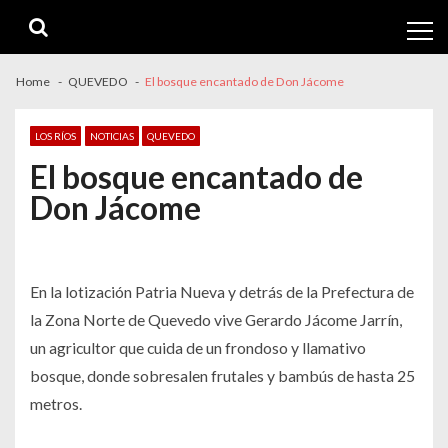
Skip
Skip
to
to
navigation
content
Home
QUEVEDO
El bosque encantado de Don Jácome
LOS RÍOS
NOTICIAS
QUEVEDO
El bosque encantado de
Don Jácome
En la lotización Patria Nueva y detrás de la Prefectura de
la Zona Norte de Quevedo vive Gerardo Jácome Jarrín,
un agricultor que cuida de un frondoso y llamativo
bosque, donde sobresalen frutales y bambús de hasta 25
metros.