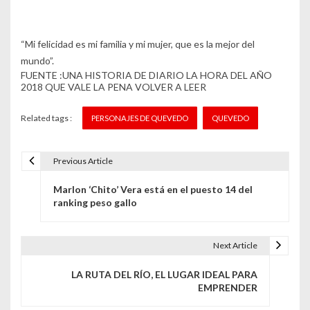
“Mi felicidad es mi familia y mi mujer, que es la mejor del
mundo”.
FUENTE :UNA HISTORIA DE DIARIO LA HORA DEL AÑO
2018 QUE VALE LA PENA VOLVER A LEER
Related tags :
PERSONAJES DE QUEVEDO
QUEVEDO
Previous Article
N
Marlon ‘Chito’ Vera está en el puesto 14 del
a
ranking peso gallo
v
e
Next Article
g
LA RUTA DEL RÍO, EL LUGAR IDEAL PARA
EMPRENDER
a